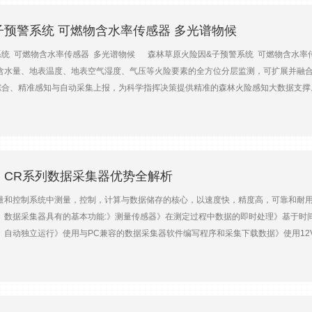
、水产养殖车辆测试、时域反射、SCADA(数据采集与监视控制)系统、水质监测等。选型:
=============================================================
预警系统 可燃物含水率传感器 多光谱物候
器，32位 FPU,运行速度 100 MHz，24 位 A/D转换，高 精 度快速模拟测量
统 可燃物含水率传感器 多光谱物候 森林草原火险因&子预警系统 可燃物含水率
外部设备控 制，及数据和程序的存储等方面另外数据采集器采用了金属盒密封封装屏蔽
含水量、地表温度、地表空气湿度、气压等火险要素的全方位分层监测，可扩展并融合
坚固程度保证了它可以应用于几乎所有领域:气象站，中尺度气象网络，风廓线，空气质量
综合、精准感知与自动采集上报，为科学指挥决策提供精准的森林火险感知大数据支撑。
================================================================
集和分析森林火险等级、温度、湿度、风速、降雨量、光照等气象数据，以评估火灾风
U”型端子实现了灵活的传感器接口，保证高精度的模拟测量。处理速度快，功耗低，并且集
或时间段的数据。 预测分析 利用机器学习和人工智&能技术，根据历史数据预测未来
模拟数字或智*能传感器都可接在U端子上。CR6还可以直接测量静态振弦。CR6内置U
发警报，通过短信、邮件或者应用推送通知相关人员。 数据可视化 提供各种图表和
兼容CampbellScientifc全部SDM和CDM设备，扩展其测量和控制功能。应
一种用于监测森林火灾并及时发出警报的系统。它集成了多种传感器、监测设备、通信
To/农业，土壤湿度监测，涡动协方差领域，水产养殖，雪崩预报，水质等领域。============
以对预防森林大火的发生，在发生大火时也可以指导工作人员进行快速合理的灭火工作
：CR系列数据采集器优势全解析
64像素绘图式或8行数值显示的LCD显示器，和一个 16键的键盘。可选内置电源的底座
保护森林资源和减少火灾对生命财产的风险。它可以帮助相关部门和救援人员更早地
多的通道。可编程的电流激&发通道增加了电阻测量功能。可插拔式接线端子排免去了更
量和控制系统中测量，控制，计算与数据储存的核心，以速度快，精度高，可靠和耐
测试、空气质量、过程控制、中尺度网络系统、农业、土壤湿度、时域反射和水质等。可
。数据采集器具有的基本功能:》测量传感器》在测定过程中数据的即时处理》基于时
模拟输入精度和分辨率。CR6兼容CampbellScientifc全部SDM和CDM
》自动独立运行》使用与PC兼容的数据采集器软件编写程序和采集下载数据》使用1
，中尺度气象系统，气象站，大气质量，ETo/农业，土壤湿度监测，涡动协方差领域
数据采集器囊括不同的大小与功能。它们支持不同的扫描速率，在输入/输出通道的类型
据采集器。此文档对数据采集器的不同部件给予简单的描述。通信协议传统方法传统上
s协议使网络可以通过分布式路由(智*能的连续不断地)定时发送问答指令评估链接,以优
usRTU协议同时支持浮点数与长整数格式。数据采集器可以充当从动数据提供方或主数据接