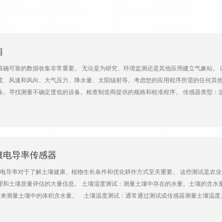
南
准确可靠的数据收集非常重要。 无论是为研究、环境监测还是其他应用建立气象站。
度、风速和风向、大气压力、降水量、太阳辐射等。考虑您的应用程序所需的任何其他
备。寻找测量不确定度低的设备。检查制造商提供的规格和校准程序。 传感器类型：
传感器中使用的技术（热敏器、湿度传感器），并根据您的特定需求进行选择。 设备
容量、注册表间隔以及将数据传输到数据库或服务器的能力。 电源：选择与您的位置
。 通信：重要的是要检查设备是否允许远程监控。寻找Wi-Fi、蜂窝连接或其他通
天气条件下。选择经久耐用且专为您所在地区的特定环境挑战而设计的设备。寻找具有
壤电导率传感器
导率对于了解土壤健康、植物生长条件和优化耕作方式至关重要。 这些测试是农业
理和土壤质量评估的大量信息。 土壤湿度测试：测量土壤中存在的水量。土壤的含水
R） 来测量土壤中的体积含水量。 土壤温度测试：通常通过测试或传感器测量土壤温
土壤电导率测试测量土壤的电流传导能力，是农业、环境科学、岩土工程等各个领域
和电导率传感器的数据集成可以提供对土壤状况的宝贵见解，能够优化灌溉时间、