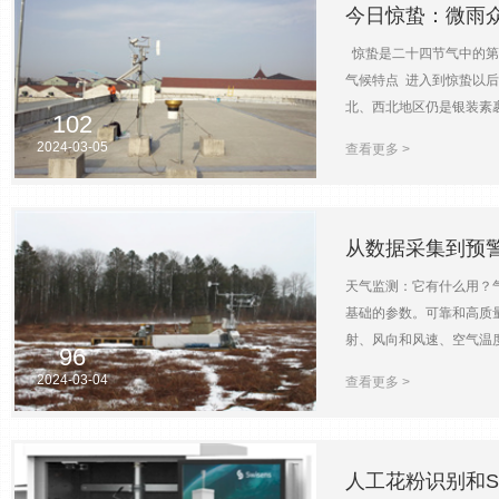
采集器可作为第二等级装置从动
今日惊蛰：微雨
第三方串行IP设备相连时
惊蛰是二十四节气中的第
记)更改端口状态。显示器
气候特点 进入到惊蛰以
面板上的显示器，CR850
北、西北地区仍是银装素裹
器。数据存储 数据存储
102
大部地区已渐有春雷。我
量，控制及数据存储与计算程
2024-03-05
查看更多 >
蛰时节，人们可以感受到
和条件表达公式。模拟输
温的逐渐升高，各种花卉
内。超过量程，我们还提供
食习惯等。此时，正是春季
型号)。可测量的传感器包
提供气象站监测设备、环
从数据采集到预
压。脉冲计数器脉冲计数
器测量的传感器包括翻斗式
天气监测：它有什么用？
和地输入电源输入端子可以便
基础的参数。可靠和高质
的数据采集器均具有电压
射、风向和风速、空气温
96
压产生的误差。CR300
信。气象站安装在一个或
2024-03-04
查看更多 >
用SC32B光电隔离接口模块
数量、数据采集和传输的
以预先配置的时间间隔传
几秒钟的可定制时间间隔执
体和更复杂的计算，例如用
人工花粉识别和S