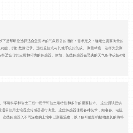
 以下是帮助您选择适合您要求的气象设备的指南：需求定义：确定您需要测量的
功能，例如数据记录、远程监控或与其他系统的集成。 测量精度：选择为您测
选择适合你的应用和环境的传感器。例如，某些传感器在恶劣的天气条件或极&端
校准：确保您的气象设备定期校准以保持准确性。 数据记录和存储：确定设备的
和电源可用性相匹配的电源。选项包括太阳能电池板、电池或两者的组合。确保
信协议等选项。确保符合数据传输标准，并在必要时与现有系统集成。 防风雨：气
足够防尘、防&水和防腐蚀保护的设备。 合规性：确保气象设备符合相关行业标
、环境科学和岩土工程中用于评估土壤特性和条件的重要技术。 这些测试提供
量通常使用土壤湿度传感器进行测量。这些传感器使用各种技术，如电容、电阻
度。这些传感器入不同深度的土壤中以测量温度，以了解可能影响植物生长的热特
的重要参数。土壤电导率会受到土壤类型、含水量、温度和溶解离子的存在等因
施肥和整体作物管理策略。