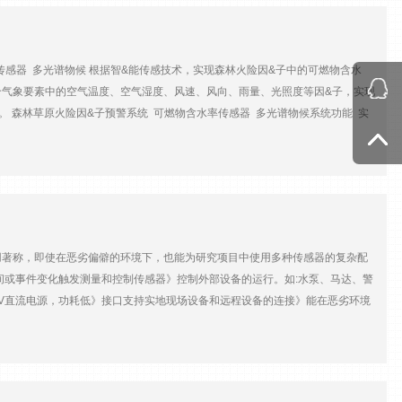
CR800可连接CR1000KD便携式键盘显示器:CR850内置一体式键盘显示
========================================= CR1000X数据采集器
,多种端口集于一体。 CR1000X同时延续了低功耗的特点，体现在传感器测量，直接/远
传感器 多光谱物候 根据智&能传感技术，实现森林火险因&子中的可燃物含水
射频干扰，具备精密时钟，类 BASIC编程语言，数据处理和分析等功能。
气象要素中的空气温度、空气湿度、风速、风向、雨量、光照度等因&子，实现
监测，水文和水质监测，SCADA系统，土壤情，林业等
 森林草原火险因&子预警系统 可燃物含水率传感器 多光谱物候系统功能 实
 ==============================================================
险。 历史数据记录和查询 记录所有的气象数据，并提供一个用户友好的界面，
成了充电控制器。·设计特点:CR6包括12个通用端子(U)一的方式，允许几乎
一段时间内的火险等级，帮助提前做好防火准备。 警报系统 当火险等级超过预
SB和10/100baseT端口实现了更为快速的通讯，紧凑的外型，更为优良的模
仪表盘，以直观的方式展示气象数据和火险等级，帮助用户快速理解当前的情
用领域:结构健康监测，太阳能风能评估和动力性能评估，SCADA，车辆检测，中尺度气
设备，通过监测容易发生森林火灾区域的风速风向、空气的温度、相对湿度、太
===================================CR3000 数据采
，使财产损失降到低点。 森林火灾监测与预警系统的引入可以大大提高火灾的
，非常简洁。设计特点:28个单端(14对差分)，4个电压激&发，3个电流激&发通
发现和响应火灾，并采取及时的灭火行动，减少火灾造成的损失。推荐使用传感
换数据采集器时拆接线的工作。理想应用领域:涡度相关通量系统、风廓线、
用著称，即使在恶劣偏僻的环境下，也能为研究项目中使用多种传感器的复杂配
选底座配置:密封可充电电池、带碱性电池、或无电池。口实现了更为快速的通
间或事件变化触发测量和控制传感器》控制外部设备的运行。如:水泵、马达、警
设备，扩展其测量和控制功能。应用领域:结构健康监测，太阳能风能评估和动力性能评
2V直流电源，功耗低》接口支持实地现场设备和远程设备的连接》能在恶劣环境
，水产养殖，雪崩预报，水质等领域。
与数量、模拟分辨率与模拟电压的精度等方面各不相同。 为帮助用户在设计研究
，数据采集器使用直接连接通信支持RS-232、USB等通信协议。
化传送速率，并且在交互失败的情况下，能够自动切换到另一已设置好的备用通讯链
收方。DNP3DNP3 是一种网络通讯分配协议，&支持传输长整数格式数据:数据