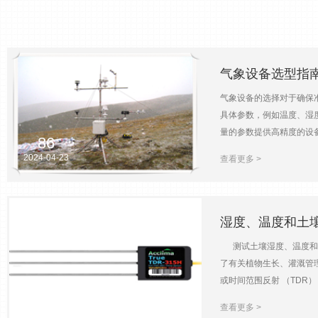
气象设备选型指
气象设备的选择对于确保
具体参数，例如温度、湿
量的参数提供高精度的设
86
温度下可能更强大。考虑
2024-04-23
查看更多 >
数据记录能力。考虑存储
电源能够支持连续长期运行
象设备经常暴露在恶劣的
准和法规。
湿度、温度和土
测试土壤湿度、温度和电
了有关植物生长、灌溉管
或时间范围反射 （TD
106
性。 土壤电导率测试：
2024-04-22
查看更多 >
素的影响. 湿度、温度