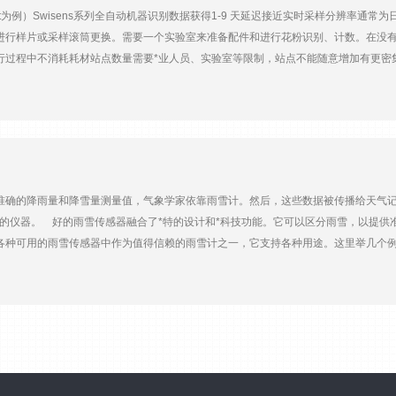
也可以集成在网络中。种类繁多的传感器几乎可以覆盖任何气象参数，例如风向和风
t为例）Swisens系列全自动机器识别数据获得1-9 天延迟接近实时采样分辨率通常
有低能耗、耐恶劣环境条件并支持各种信号和通信协议的特点。气象站 气象站是*业
进行样片或采样滚筒更换。需要一个实验室来准备配件和进行花粉识别、计数。在没有
降雨量。该站由一个基本套件组成，包括传感器、CR1000X记录器和用于编程和数据通信
行过程中不消耗耗材站点数量需要*业人员、实验室等限制，站点不能随意增加有更密
化运行，偶尔需要人工干‘’预可识别数量取决于工作人员经验，*高可识别超过 10
千平方毫米单位空间浓度，立方米单位费用初期成本低，后期人员等成本投入较高初
确的降雨量和降雪量测量值，气象学家依靠雨雪计。然后，这些数据被传播给天气记
佳的仪器。 好的雨雪传感器融合了*特的设计和*科技功能。它可以区分雨雪，以提
各种可用的雨雪传感器中作为值得信赖的雨雪计之一，它支持各种用途。这里举几个
们拥有*新的信息来做出相应的计划。道路工作人员可以使用相同的信息来选择正确的
 要了解有关雨雪传感器的更多信息，请立即联系北京华辰阳光，我们的技术人员*时