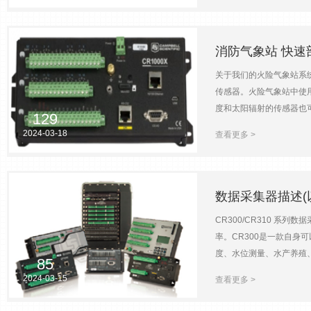
消防气象站 快速
关于我们的火险气象站系
传感器。火险气象站中使
度和太阳辐射的传感器也
129
星、电话、手机和无线电。
2024-03-18
查看更多 >
测风速和风向、气温和相对
变压器充电的 12V 
的定制工作站。我们的火
修改，以适应不同的传感
数据采集器描述(
CR300/CR310 
率。CR300是一款自身
度、水位测量、水产养殖、水质
85
3G/4G===========
2024-03-15
查看更多 >
塑料外壳中，一个集成的接
个定制的ASIC芯片，可