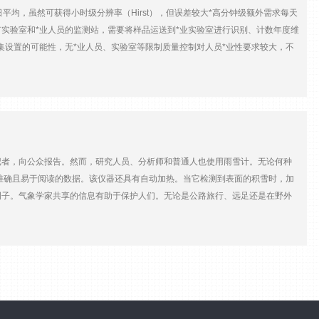
速、温度、相对湿度、太阳辐射、雨水、大气压力、蒸发、能见度等等。用于环
为日平均，虽然可获得小时级分辨率（Hirst），但误差较大*高分钟级额外需求每天
且经济的完整解决方案，用于获取典型的天气参数，如气温和相对湿度、风速和风
实验室和*业人员的监测站，需要将样品运送到*业实验室进行识别、计数年度维
的loggernet软件。
集设置的可能性，无*业人员、实验室等限制质量控制对人员*业性要求较大，不
0 种花粉和孢子可通过机器学习扩展可识别花粉数量，可识别数量与人工识别相当
期成本投入较高，后期成本低
者，向公众报告。然而，研究人员、分析师和普通人也使用雨雪计。无论何种
供准确且易于阅读的数据。该仪器还具有自动加热。当它检测到表面的积雪时，加
例子。气象学家共享的信息有助于保护人们。无论是公路旅行、远足还是在野外
处理方法，使地面街道和高速公路更*全。分析师依靠这些数据来跟踪和记录一年
可以满足您的要求。