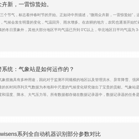
传输数据，也具有一些第三等级的操作功能。TCP/P、FTP和SMTPCR6 数据采集器上支
众卉新，一雷惊蛰始。
，这些协议可提供 TCP/IP 功能。键盘显示器 键盘显示器允许使用者实地手动与数据
三个节气，标志着仲春时节的开始。正如诗中所描述，“微雨众卉新，一雷惊蛰始”，
包含带背光的128x64像素绘图式或8行数值显示的LCD显示器，和一个 16 键的
后，气候会发生明显的变化，气温回升、雨水增多。在农耕的地方，农民也逐渐开始忙
和CR3000带有一体式键盘显示器CR6，CR800和CR1000则为便携式CR1000K
的冬日景象外，其他大部分地区平均气温已升到 0℃以上，华北地区日平均气温为 3—
在多个表格中，每个表格可单独设定大小和采集选项。这种存储方法允许用户把相似的数
国南方大部分地区，常年雨水、惊蛰亦可闻春雷初鸣；而华北西北部除了个别年份以
序，CRBasic源自BASIC编程语言。与BASIC编程语言不同的是，CRBasi
春天的气息越来越浓厚，大自然也开始展现出更多的色彩和生机。春雷响起，冬眠的
入模拟输入测量电压高低，这些输入可配置为单端(以地电位为参考的电压测量)或差分
也开始绽放，如樱花、桃花、杏花等，让人们感受到春天的美丽和温暖。 在传统文
2:1或10:1的电压分压模块。软件程序选择合适的电压量程，可让您充分利用数据采集
播种的好时节，农民们开始忙碌起来，为新一年的丰收打下坚实的基础。 北京华辰阳光科技有
括:热电偶/热敏电阻/电阻桥/振弦式传感器以及4-20mA输出的传感器。连续模拟
境气象监测设备等多款产品,质量可靠。了解更多关于气象监测设备的信息,请联系我们
警系统：气象站是如何运作的？
器测量开关闭合脉冲、高频方波脉冲或低压交流脉冲。计数器累加每个测量间隔(扫描
雨量计、流量计和风速计等。数字 I/O 端口数字 I/O 端口可检测状态、读取SDM
气象措施具有多种用途，因此对于监测不同规模的地区以及管理洪水、异常降雪、强风
捷的连接到厂标12V直流外部电源。开关12V输出端由数据采集器程序控制，只*有外部设备
量的长时间序列天气数据为本地和中尺度的气候变化研究做出了宝贵的贡献。气象站
激&发输出端口。这些可编程的激&发端口通过开关电压为电阻桥测量提供电压激励。
度和湿度、降水、大气压力等。所有数据都存储在数据记录器中，数据记录器的任务是
0和CR6还有电流激&发功能，可用于电阻测量通讯/数据存储端口CSIO9针端口用来连
多个物理结构上，例如杆子和塔，具体取决于安装地点。所有设备的连续运行都由电
。新款CR1000X数据采集器将CP/RS-232端口，以太网口Micro SD 卡和 CS
速率以及太阳辐射的可用性（纬度、频繁或持久的云层）计算的。该站由数据传输系统
输数据。存储在数据记录器中，存储到网络或传统服务器。通过数据记录器，还可以在
行“原始”测量。数据记录器存储所有数据并处理一些计算量，例如每小时统计数据、标
用于农业气象学的蒸散计算。我们的*业解决方案 Campbell气象站包括传感器
wisens系列全自动机器识别部分参数对比