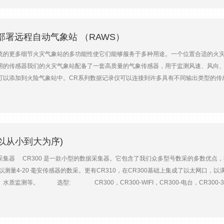
部署远程自动气象站 （RAWS）
统的更多细节火灾气象站的多功能性使它们能够服务于多种用途。一个位置合适的火
用的传感器我们的火灾气象站配备了一套高质量的气象传感器，用于监测风速、风向
可以添加到火险气象站中。CR系列数据记录仪可以连接到许多具有不同输出类型的传
便携式气象站 我们的 火险天气快速部署站是其他临时装置的理想选择。客户可以在短
湿度、降水、气压和太阳辐射传感器。火险气象工作站由安装在 三脚架上的铝制环境外
电池。此外，还可以提供接线面板，允许 火险气象工作站测量其他传感器。固定气象站
险气象站具有简化的安装和操作，包括标准传感器套件、预接线数据记录器外壳、颜
器配置或新的数据处理要求。如果需要，可以使用多路复用器扩展通道容量，包括专
以从小到大为序)
系列数据采集器 CR300 是一款小型的数据采集器。它包含了我们众多型号数采的多数优
可以测量4-20 毫安传感器的数采。更有CR310，在CR300基础上集成了以太网
监测等。 选型: CR300，CR300-WIFI，CR300-电台，CR300-3G/4G，C
========================================================
线面板用于连接外围设 备。CR800系列使用外部电源-一般使用BPALK碱性电池套件
扩展脉冲计数、控制端口和串行通讯容量。兼容通道扩展外设、热电偶，并通过成对的V