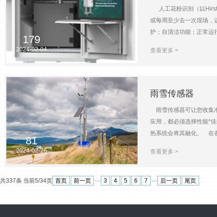
测系统，可以单独运行，
人工花粉识别（以Hirs
境应用的数据记录器都具
或每周至少去一次现场，
向、大气压力、太阳辐射和
护；自清洁功能；正常运
179
同人员识别结果有差异自动
2024-03-04
查看更多 >
浓度数据输出平面浓度，
雨雪传感器
雨雪传感器可让您收集准
应用，都必须选择性能*
热系统会将其融化。 在
81
度过一天，这都能确保他
2024-02-26
查看更多 >
中不同时间的天气模式。
共337条 当前5/34页
首页
前一页
···
3
4
5
6
7
···
后一页
尾页