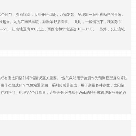
持TPC/IP 功能，或者当CR1000/CR3000与NL116，NL121连用或与
采集器连接(手动传输数据)通信、显示传感器当前读数和所存储的数(值)据，(标
这个时节，春雨绵绵，大地开始回暖，万物复苏，呈现出一派生机勃勃的景象。
键盘。 有两种键盘显示器，一体式和便携式。一体式键盘显示器是固定在数据采集器
碌起来。九九江南风送暖，融融翠野启春耕。 此时，一般情况下，我国除东
D键盘显示器可携带至现场。键盘显示器不适用于CR200X系列和CR9000X数据采集
6℃，江南地区为 8℃以上，而西南和华南还达 10—15℃。 另外，长江流域
据进行分组并存储在单独的表格中。程序 使用CRBasic为数据采集器编写测
外，一般要到清明才有雷声，为我国南方大部分地区雷暴开始最晚的地区。 在惊
c提供用于测量和(为输出数据)创建数据记录表格的特殊指令，还支持复杂的函数表达式
动物开始苏醒，昆虫也开始活动起来，春天的气息弥漫在空气中。同时，随着气
(电压输出的高*端与低端之间的差值)的测量。输入电压必须在数据采集器的量程
化中，惊蛰是一个重要的节气，人们会根据节气的变化来安排农事活动、调整饮
器的分辨率来测量电压的变化情况，分辨率*高可到0.02uV(取决于数据采集器
限责任公司（www.huachensolar.com）销售气象监测设备的厂家,
输出几种型号的数据采集器有连续模拟输出功能，为显示和比例控制传感器提供精确电
速率)内的脉冲数，从而计算转速、速度、流量和降雨强度等变量。使用脉冲计数
外围设备或SDI-12传感器，以及控制外部设备。每个端口都可在程序中单独设置电源
或有害太阳辐射等*端情况至关重要。*业气象站用于监测作为预测模型复杂算法
需要时才供电，以降低功耗。电压激&发输出Campbell Scientifc所有
是由什么组成的？气象站通常由一系列传感器组成，用于测量各种参数：太阳辐
桥测量是电桥输出与激&发电压的比值，用三线半桥和四线半桥还可消除激&发电
存档它们，处理第*个计算量，并管理数据与基于Web的软件或传统服务器的通
接我们大部分的数据存储和通讯设备。CS I/O端口连接到笔记本或台式机，需要使
网或太阳能电池板的电源保证。在最后一种情况下，面板的尺寸是根据传感器的
 I/O端口集于一身，经济实惠而又操作便捷。
完成，通过调制解调器、无线电或其他传输方式。气象站如何工作？ 通信系统
超过预设阈值时通过短信消息或电子邮件管理自动警报消息的调度。 传感器以
准偏差、每个量的平均值。Campbell数据记录仪能够执行、存储和传输更具
、数据采集系统、软件和安装附件，根据WMO标准，形成了一个完整的地面气象观