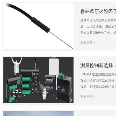
质量、土壤湿度、水位测量
器=================
森林草原火险因子
CR1000X是一款数据采集
森林草原火险因&子预警系
程通讯连接，数据分析，
量、土壤含水量、腐殖质
CR1000X的可靠性和
多维火险因&子的立体、
等。 ================
524
时火险气象监测 实时收
据采集器CR6 创新的“
2024-03-08
查看更多 >
让用户可以查询特定日期
所有类型的传感器，无论是
设阈值时，系统会自动触
拟输入精度和分辨率。CR6
况。 森林火险气象站是
象系统，气象站，大气质量，E
阳辐射等气象因&子，可
测量控制新选择
集器包含带背光的 128X
检测和响应速度，有助于
道，CR3000配有更
CR系列数据采集器是测
器：CS516
HVAC、气象站、车辆
置提供适宜而灵活的选择
讯，紧凑的外型，更为优良的
报器、制冷器以及阀门等
151
估，SCADA，车辆检测
下正常工作, 我们全线
2024-03-07
查看更多 >
与观察方案时选择适宜的数
PakBus®PakBu
路。ModbusModb