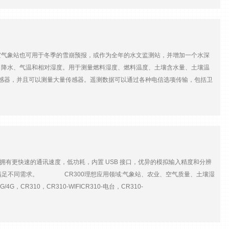
灾气象站也可用于冬季的雪崩预报，或作为全年的水文监测站，并增加一个水深
、降水、气温和相对湿度。用于测量燃料湿度、燃料温度、土壤含水量、土壤温
感器，并且可以测量大量传感器。遥测数据可以通过各种电信选项传输，包括卫
短 10 分钟内完成工作站的设置，无需工。每个气象站 站都经过预编程，可监
壳组成。外壳容纳并保护 CR1000X数据记录器和通过太阳能电池板或交流
固定式气象站提供广泛的传感器和数据传输外设选择，用于配置符合您应用确切要求
色编码的传感器连接器和数据记录器中的固定程序。定制气象站通过更广泛及时
为热电偶设计的型号。
点，拥有更快速的通讯速度，低功耗，内置 USB 接口，优异的模拟输入精度和分辨
口，以满足不同需求。 CR300理想应用领域:气象站、农业、空气质量、土壤湿
R310，CR310-WIFICR310-电台，CR310-
=============CR800 系列测量和控制数据采集器CR800系列数据采集器的测量元器件置于
或PS200，PS150可充电电源。设计特点:该系列属于科研级数据采集器，有一
0端口支持串口传感器和设备。理想应用领域:风廓线、气象站、ETo/农业、空气